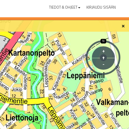
TIEDOT & OHJEET
KIRJAUDU SISÄÄN
×
N
+
-