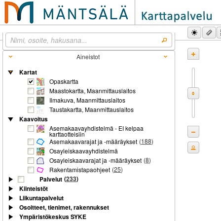
Aineistot
Kartat
Opaskartta
Maastokartta, Maanmittauslaitos
Ilmakuva, Maanmittauslaitos
Taustakartta, Maanmittauslaitos
Kaavoitus
Asemakaavayhdistelmä - EI kelpaa
karttaotteisiin
(
188
)
Asemakaavarajat ja -määräykset
Osayleiskaavayhdistelmä
(
8
)
Osayleiskaavarajat ja -määräykset
(
25
)
Rakentamistapaohjeet
(
233
)
Palvelut
Kiinteistöt
Liikuntapalvelut
Osoitteet, tienimet, rakennukset
Ympäristökeskus SYKE