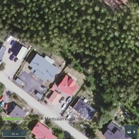
Aineistot: © Mäntsälän kunta,
© Maanmittauslaitos
3
20 m